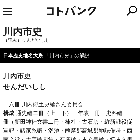
川内市史
（読み）せんだいしし
日本歴史地名大系
「川内市史」の解説
川内市史
せんだいしし
一六冊 川内郷土史編さん委員会
構成
通史編二冊
（上・下）
・年表一冊・史料編一三
冊
（新田神社文書二冊・棟札・古石塔・維新戦役従
軍記・諸家系譜・溜池・薩摩郡高城郡地誌備考・西
南之役・大字絵図集・石塔編・古文書編・続古文書