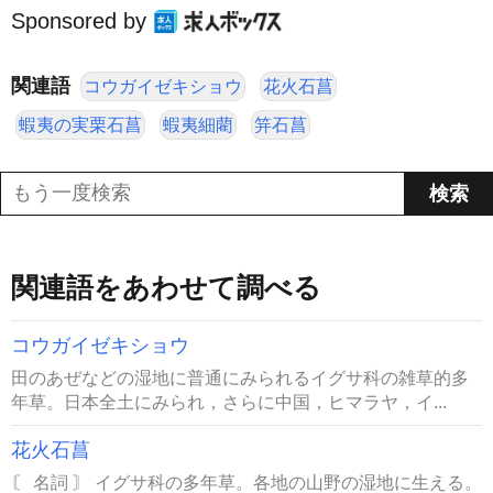
Sponsored by
関連語
コウガイゼキショウ
花火石菖
蝦夷の実栗石菖
蝦夷細藺
笄石菖
関連語をあわせて調べる
コウガイゼキショウ
田のあぜなどの湿地に普通にみられるイグサ科の雑草的多
年草。日本全土にみられ，さらに中国，ヒマラヤ，イ...
花火石菖
〘 名詞 〙 イグサ科の多年草。各地の山野の湿地に生える。