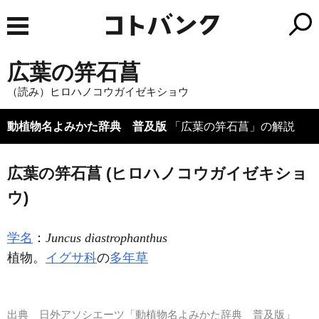
広葉の笄石菖
（読み）ヒロハノコウガイゼキショウ
動植物名よみかた辞典 普及版
「広葉の笄石菖」の解説
広葉の笄石菖 (ヒロハノコウガイゼキショ
ウ)
学名
：
Juncus diastrophanthus
植物。
イグサ科
の
多年草
出典
日外アソシエーツ「動植物名よみかた辞典 普及版」