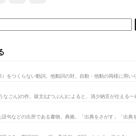
る
）をつくらない動詞。他動詞の対。自動・他動の両様に用いられ
なごん)の作。跋文(ばつぶん)によると、清少納言が仕える一条(
語句などの出所である書物。典拠。「出典をさがす」「出典を明