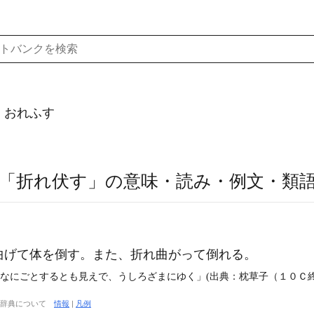
）おれふす
「折れ伏す」の意味・読み・例文・類
曲げて体を倒す。また、折れ曲がって倒れる。
、なにごとするとも見えで、うしろざまにゆく」(出典：枕草子（１０Ｃ終
大辞典について
情報
|
凡例