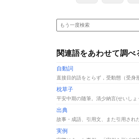
関連語をあわせて調べ
自動詞
直接目的語をとらず，受動態（受身形
枕草子
平安中期の随筆。清少納言(せいしょう
出典
故事・成語、引用文、また引用された
実例