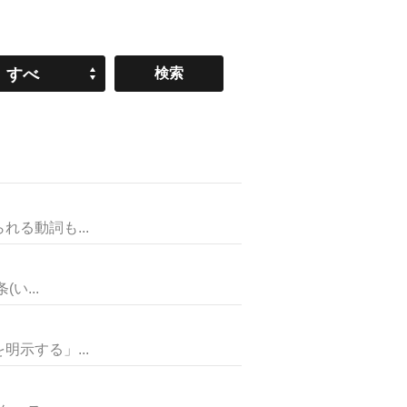
すべ
て
る動詞も...
い...
示する」...