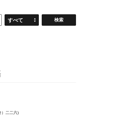
すべて
語
）二二六)