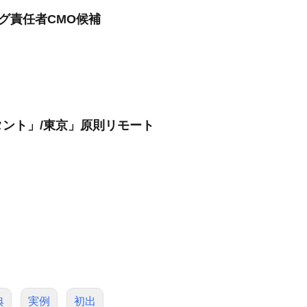
グ責任者CMO候補
ント」/東京」原則リモート
典
実例
初出