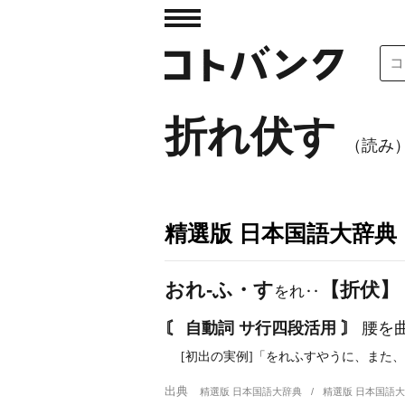
折れ伏す
（読み
精選版 日本国語大辞典
おれ‐ふ・す
【折伏】
をれ‥
〘 自動詞 サ行四段活用 〙
腰を
[初出の実例]「をれふすやうに、また
出典
精選版 日本国語大辞典
精選版 日本国語