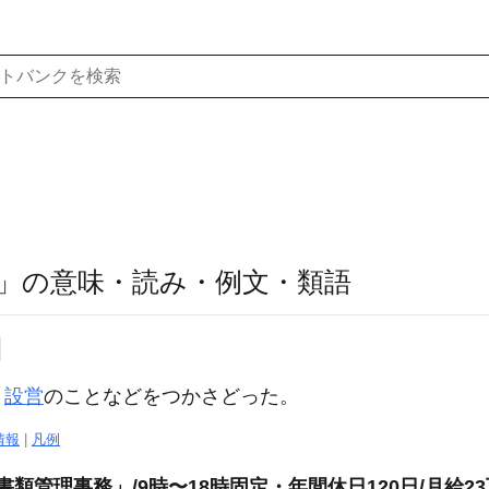
」の意味・読み・例文・類語
】
・
設営
のことなどをつかさどった。
情報
|
凡例
書類管理事務」/9時〜18時固定・年間休日120日/月給2