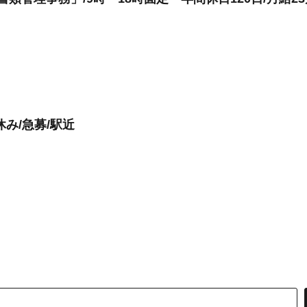
み/急募/駅近