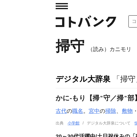
掃守
（読み）カニモリ
デジタル大辞泉
「掃守
＝
＝
かに‐もり【掃
守／掃
部
古代
の
職名
。
宮中
の
掃除
、
敷物
出典
小学館
デジタル大辞泉について
20～30代活躍中/土日祝休みの「