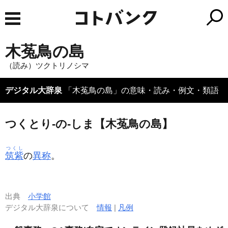
木菟鳥の島
（読み）ツクトリノシマ
デジタル大辞泉
「木菟鳥の島」の意味・読み・例文・類語
つくとり‐の‐しま【木菟鳥の島】
つくし
筑紫
の
異称
。
出典
小学館
デジタル大辞泉について
情報
|
凡例