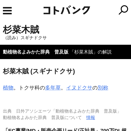
杉菜木賊
（読み）スギナドクサ
動植物名よみかた辞典 普及版
「杉菜木賊」の解説
杉菜木賊 (スギナドクサ)
植物
。トクサ科の
多年草
。
イヌドクサ
の
別称
出典
日外アソシエーツ「動植物名よみかた辞典 普及版」
動植物名よみかた辞典 普及版について
情報
「EC事業/MD・販売企画リード/正社員」700万DL超