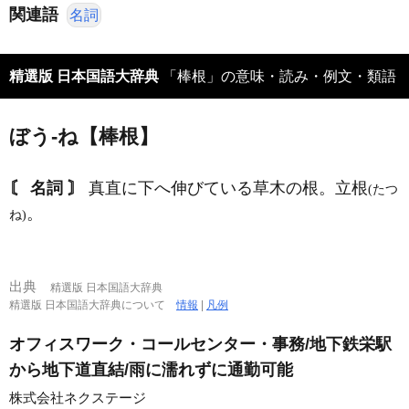
関連語
名詞
精選版 日本国語大辞典
「棒根」の意味・読み・例文・類語
ぼう‐ね【棒根】
〘 名詞 〙
真直に下へ伸びている草木の根。立根
(たつ
。
ね)
出典
精選版 日本国語大辞典
精選版 日本国語大辞典について
情報
|
凡例
オフィスワーク・コールセンター・事務/地下鉄栄駅
から地下道直結/雨に濡れずに通勤可能
株式会社ネクステージ