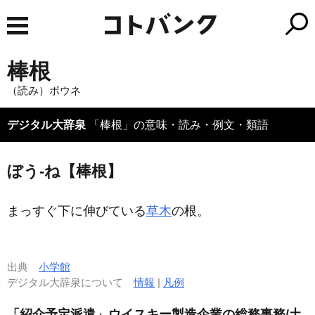
棒根
（読み）ボウネ
デジタル大辞泉
「棒根」の意味・読み・例文・類語
ぼう‐ね【棒根】
まっすぐ下に伸びている
草木
の根。
出典
小学館
デジタル大辞泉について
情報
|
凡例
「紹介予定派遣」ウイスキー製造企業の総務事務/土