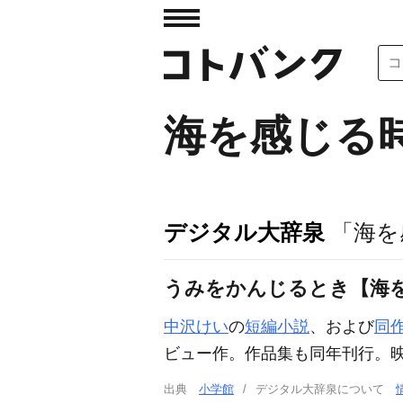
海を感じる
デジタル大辞泉
「海を
うみをかんじるとき【海
中沢けい
の
短編小説
、および
同
ビュー作。作品集も同年刊行。
出典
小学館
デジタル大辞泉について