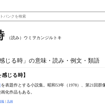
時
（読み）ウミヲカンジルトキ
感じる時」の意味・読み・例文・類語
を感じる時】
作
を表題作とする小説集。昭和53年（1978）、第21回
映画化作品もある。
情報
|
凡例