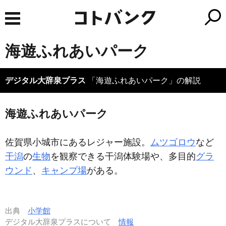
海遊ふれあいパーク
デジタル大辞泉プラス
「海遊ふれあいパーク」の解説
海遊ふれあいパーク
佐賀県小城市にあるレジャー施設。
ムツゴロウ
など
干潟
の
生物
を観察できる干潟体験場や、多目的
グラ
ウンド
、
キャンプ場
がある。
出典
小学館
デジタル大辞泉プラスについて
情報