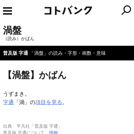
渦盤
（読み）かばん
普及版 字通
「渦盤」の読み・字形・画数・意味
【渦盤】かばん
うずまき。
字通
「渦」の
項目を見る
。
出典
平凡社「普及版 字通」
普及版 字通について
情報