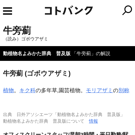
牛旁薊
（読み）ゴボウアザミ
動植物名よみかた辞典 普及版
「牛旁薊」の解説
牛旁薊 (ゴボウアザミ)
植物
。
キク科
の多年草,園芸植物。
モリアザミ
の
別称
出典
日外アソシエーツ「動植物名よみかた辞典 普及版」
動植物名よみかた辞典 普及版について
情報
オフィスクリーンスタッフ/早朝3時間・平日勤務/駅