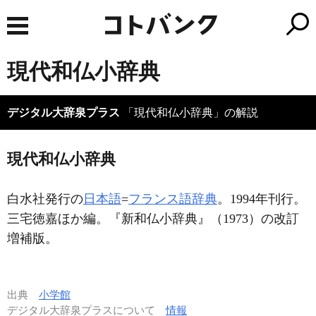
現代和仏小辞典
デジタル大辞泉プラス
「現代和仏小辞典」の解説
現代和仏小辞典
白水社発行の
日本語
=
フランス語辞典
。1994年刊行。
三宅徳嘉ほか編。『新和仏小辞典』（1973）の改訂
増補版。
出典
小学館
デジタル大辞泉プラスについて
情報