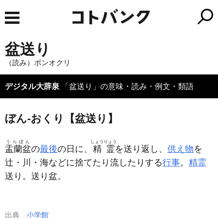
盆送り
（読み）ボンオクリ
デジタル大辞泉
「盆送り」の意味・読み・例文・類語
ぼん‐おくり【盆送り】
うらぼん
しょうりょう
盂蘭盆
の
最後
の日に、
精霊
を送り返し、
供え物
を
辻・川・海などに捨てたり流したりする
行事
。
精霊
送り。送り盆。
出典
小学館