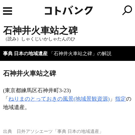
石神井火車站之碑
（読み）しゃくじいかしゃたんのひ
事典 日本の地域遺産
「石神井火車站之碑」の解説
石神井火車站之碑
(東京都練馬区石神井町3-23)
「
ねりまのとっておきの風景(地域景観資源)
」
指定
の
地域遺産。
出典
日外アソシエーツ「事典 日本の地域遺産」