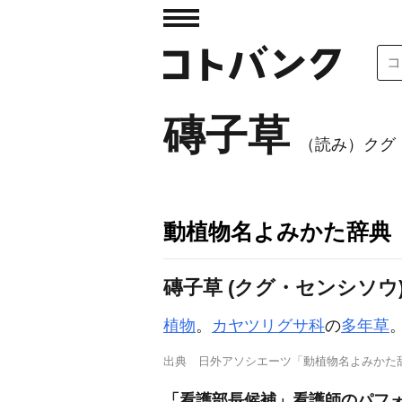
磚子草
（読み）クグ
動植物名よみかた辞典
磚子草 (クグ・センシソウ
植物
。
カヤツリグサ科
の
多年草
出典
日外アソシエーツ「動植物名よみかた
「看護部長候補」看護師のパフ