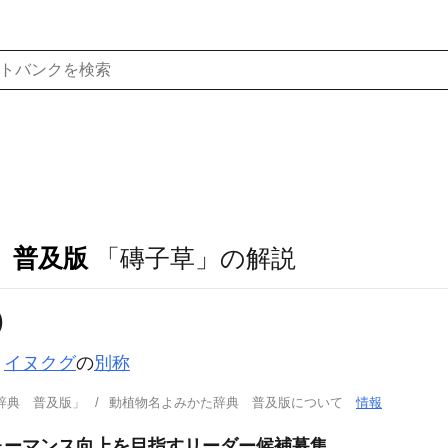
 普及版
「磚子草」の解説
)
。
イヌクグ
の
別称
辞典 普及版」
動植物名よみかた辞典 普及版について
情報
ォーマンス向上を目指すリーダー候補募集