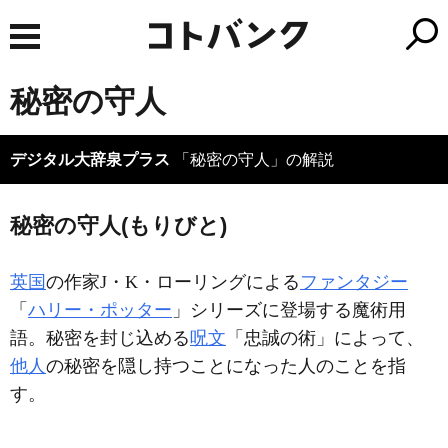
秘密の守人
デジタル大辞泉プラス
「秘密の守人」の解説
秘密の守人(もりびと)
英国
の作家J・K・ローリングによる
ファンタジー
「
ハリー・ポッター
」シリーズに登場する魔術用
語。秘密を封じ込める
呪文
「忠誠の術」によって、
他人
の秘密を隠し持つことになった人のことを指
す。