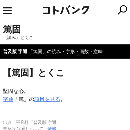
篤固
（読み）とくこ
普及版 字通
「篤固」の読み・字形・画数・意味
【篤固】とくこ
堅固な心。
字通
「篤」の
項目を見る
。
出典
平凡社「普及版 字通」
普及版 字通について
情報