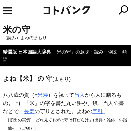
米の守
（読み）よねのまもり
精選版 日本国語大辞典
「米の守」の意味・読み・例文・類
語
よね【米】 の 守
(まもり)
八八歳の賀（=
米寿
）を祝って
当人
から人に贈るも
の。上に「米」の字を書た丸い餠や、銭、当人の書
などで、
長寿
の守りとされた。よねの
字引
。
[初出の実例]「どれ見ても米の守は釘だらけ」(出典：雑俳・俳諧
觿‐一（1768）)