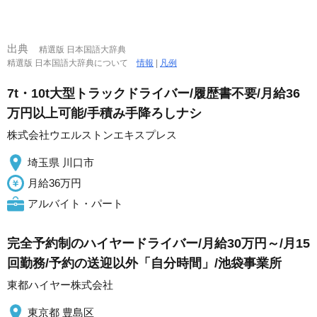
出典
精選版 日本国語大辞典
精選版 日本国語大辞典について
情報
|
凡例
7t・10t大型トラックドライバー/履歴書不要/月給36
万円以上可能/手積み手降ろしナシ
株式会社ウエルストンエキスプレス
埼玉県 川口市
月給36万円
アルバイト・パート
完全予約制のハイヤードライバー/月給30万円～/月15
回勤務/予約の送迎以外「自分時間」/池袋事業所
東都ハイヤー株式会社
東京都 豊島区