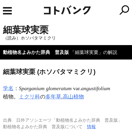
細葉球実栗
（読み）ホソバタマミクリ
動植物名よみかた辞典 普及版
「細葉球実栗」の解説
細葉球実栗 (ホソバタマミクリ)
学名
：
Sparganium glomeratum
var.
angustifolium
植物。
ミクリ科
の
多年草
,
高山植物
出典
日外アソシエーツ「動植物名よみかた辞典 普及版」
動植物名よみかた辞典 普及版について
情報