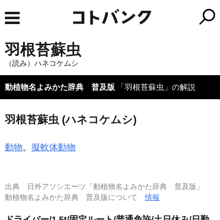
羽根苔蘇虫
（読み）ハネコケムシ
動植物名よみかた辞典 普及版
「羽根苔蘇虫」の解説
羽根苔蘇虫 (ハネコケムシ)
動物
。
擬軟体動物
出典
日外アソシエーツ「動植物名よみかた辞典 普及版」
動植物名よみかた辞典 普及版について
情報
ドライバー/1.5t/固定ルート/普通免許/土日休み/日勤