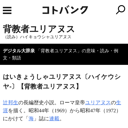
背教者ユリアヌス
（読み）ハイキョウシャユリアヌス
デジタル大辞泉
「背教者ユリアヌス」の意味・読み・例
文・類語
はいきょうしゃユリアヌス〔ハイケウシ
ヤ‐〕【背教者ユリアヌス】
辻邦生
の長編歴史小説。ローマ皇帝
ユリアヌス
の
生
涯
を描く。昭和44年（1969）から昭和47年（1972）
にかけて「
海
」誌に
連載
。