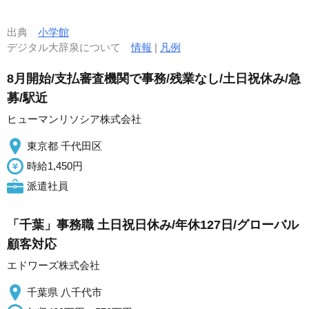
出典
小学館
デジタル大辞泉について
情報
|
凡例
8月開始/支払審査機関で事務/残業なし/土日祝休み/急
募/駅近
ヒューマンリソシア株式会社
東京都 千代田区
時給1,450円
派遣社員
「千葉」事務職 土日祝日休み/年休127日/グローバル
顧客対応
エドワーズ株式会社
千葉県 八千代市