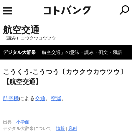
航空交通
（読み）コウクウコウツウ
デジタル大辞泉
「航空交通」の意味・読み・例文・類語
こうくう‐こうつう〔カウクウカウツウ〕
【航空交通】
航空機
による
交通
。
空運
。
出典
小学館
デジタル大辞泉について
情報
|
凡例