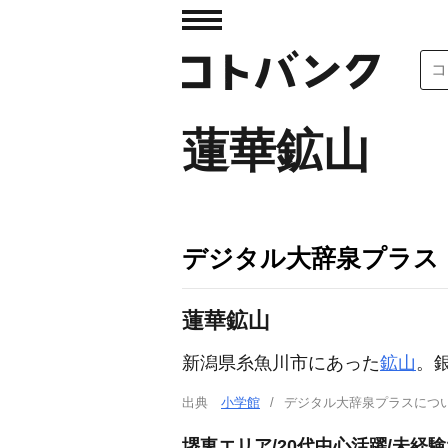
蓮華鉱山
デジタル大辞泉プラス
蓮華鉱山
新潟県糸魚川市にあった
鉱山
。
出典
小学館
デジタル大辞泉プラスに
堺東エリア/20代中心活躍/未経