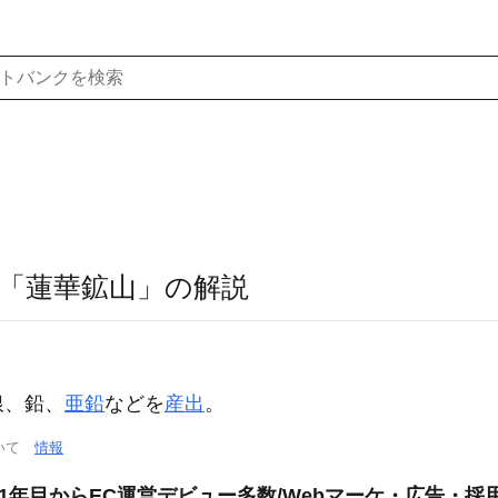
「蓮華鉱山」の解説
銀、鉛、
亜鉛
などを
産出
。
ついて
情報
験1年目からEC運営デビュー多数/Webマーケ・広告・採