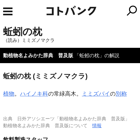
蚯蚓の枕
（読み）ミミズノマクラ
動植物名よみかた辞典 普及版
「蚯蚓の枕」の解説
蚯蚓の枕 (ミミズノマクラ)
植物
。
ハイノキ科
の常緑高木。
ミミズバイ
の
別称
出典
日外アソシエーツ「動植物名よみかた辞典 普及版」
動植物名よみかた辞典 普及版について
情報
飲料製造スタッフ