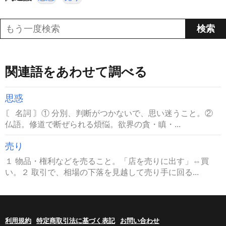
関連語をあわせて調べる
思惑
〘 名詞 〙① 分別、判断がつかないで、思い迷うこと。②
仏語。修道で断ぜられる煩悩。欲界の貪・瞋・...
売り
１ 物品・権利などを売ること。「店を売りに出す」⇔買
い。２ 取引で、相場の下落を見越して売り手に回る...
利用規約
特定商取引法に基づく表記
お問い合わせ