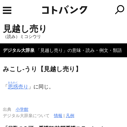
見越し売り
（読み）ミコシウリ
デジタル大辞泉
「見越し売り」の意味・読み・例文・類語
みこし‐うり【見越し売り】
おもわく
「
思惑
売り
」に同じ。
出典
小学館
デジタル大辞泉について
情報
|
凡例