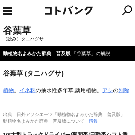
谷葉草
（読み）タニハグサ
動植物名よみかた辞典 普及版
「谷葉草」の解説
谷葉草 (タニハグサ)
植物
。
イネ科
の抽水性多年草,薬用植物。
アシ
の
別称
出典
日外アソシエーツ「動植物名よみかた辞典 普及版」
動植物名よみかた辞典 普及版について
情報
10t大型トラックドライバー/夜間帯/日勤帯シフト選