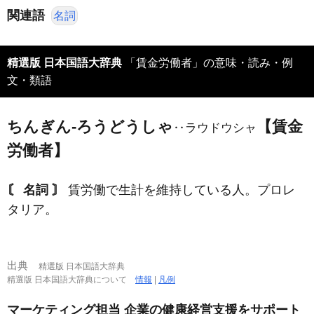
関連語
名詞
精選版 日本国語大辞典
「賃金労働者」の意味・読み・例
文・類語
ちんぎん‐ろうどうしゃ
【賃金
‥ラウドウシャ
労働者】
〘 名詞 〙
賃労働で生計を維持している人。プロレ
タリア。
出典
精選版 日本国語大辞典
精選版 日本国語大辞典について
情報
|
凡例
マーケティング担当 企業の健康経営支援をサポート