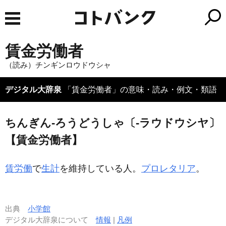
賃金労働者
（読み）チンギンロウドウシャ
デジタル大辞泉
「賃金労働者」の意味・読み・例文・類語
ちんぎん‐ろうどうしゃ〔‐ラウドウシヤ〕
【賃金労働者】
賃労働
で
生計
を維持している人。
プロレタリア
。
出典
小学館
デジタル大辞泉について
情報
|
凡例