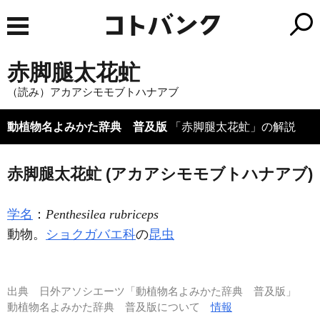
赤脚腿太花虻
（読み）アカアシモモブトハナアブ
動植物名よみかた辞典 普及版
「赤脚腿太花虻」の解説
赤脚腿太花虻 (アカアシモモブトハナアブ)
学名
：
Penthesilea rubriceps
動物。
ショクガバエ科
の
昆虫
出典
日外アソシエーツ「動植物名よみかた辞典 普及版」
動植物名よみかた辞典 普及版について
情報