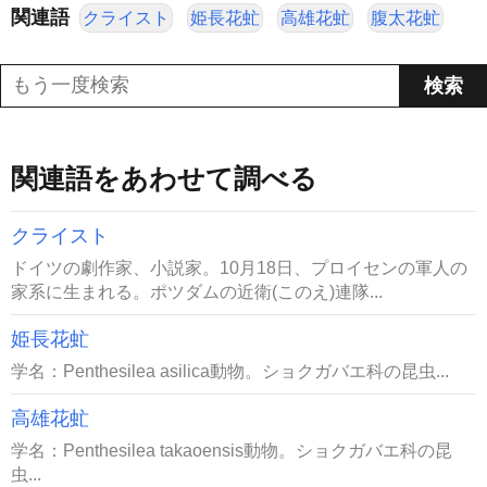
関連語
クライスト
姫長花虻
高雄花虻
腹太花虻
関連語をあわせて調べる
クライスト
ドイツの劇作家、小説家。10月18日、プロイセンの軍人の
家系に生まれる。ポツダムの近衛(このえ)連隊...
姫長花虻
学名：Penthesilea asilica動物。ショクガバエ科の昆虫...
高雄花虻
学名：Penthesilea takaoensis動物。ショクガバエ科の昆
虫...