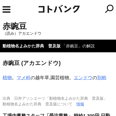
赤豌豆
（読み）アカエンドウ
動植物名よみかた辞典 普及版
「赤豌豆」の解説
赤豌豆 (アカエンドウ)
植物
。
マメ科
の越年草,園芸植物。
エンドウ
の
別称
出典
日外アソシエーツ「動植物名よみかた辞典 普及版」
動植物名よみかた辞典 普及版について
情報
工場内事務スタッフ「受注業務」 時給1,300円 日勤