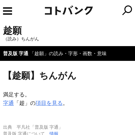
趁願
（読み）ちんがん
普及版 字通
「趁願」の読み・字形・画数・意味
【趁願】ちんがん
満足する。
字通
「趁」の
項目を見る
。
出典
平凡社「普及版 字通」
普及版 字通について
情報