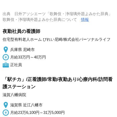
出典
日外アソシエーツ「歌舞伎・浄瑠璃外題よみかた辞典」
歌舞伎・浄瑠璃外題よみかた辞典について
情報
夜勤社員の看護師
住宅型有料老人ホーム びれい尼崎/株式会社パーソナルライフ
兵庫県 尼崎市
月給33万円～40万円
正社員
「駅チカ」/正看護師/常勤/夜勤あり/心療内科/訪問看
護ステーション
滋賀八幡病院
滋賀県 近江八幡市
月給23万6,100円～31万5,000円