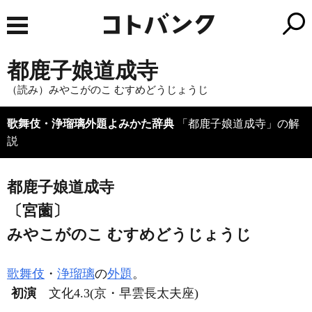
都鹿子娘道成寺
（読み）みやこがのこ むすめどうじょうじ
歌舞伎・浄瑠璃外題よみかた辞典
「都鹿子娘道成寺」の解
説
都鹿子娘道成寺
〔宮薗〕
みやこがのこ むすめどうじょうじ
歌舞伎
・
浄瑠璃
の
外題
。
初演
文化4.3(京・早雲長太夫座)