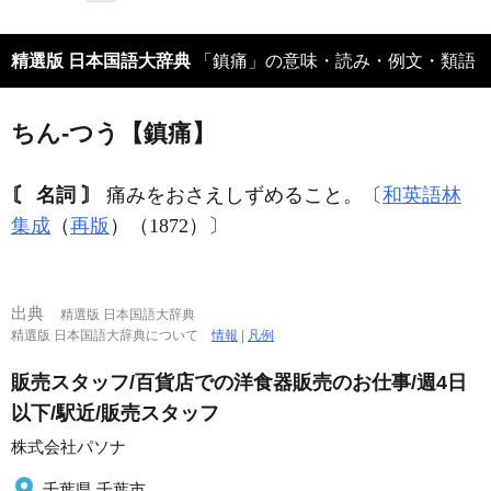
精選版 日本国語大辞典
「鎮痛」の意味・読み・例文・類語
ちん‐つう【鎮痛】
〘 名詞 〙
痛みをおさえしずめること。〔
和英語林
集成
（
再版
）（1872）〕
出典
精選版 日本国語大辞典
精選版 日本国語大辞典について
情報
|
凡例
販売スタッフ/百貨店での洋食器販売のお仕事/週4日
以下/駅近/販売スタッフ
株式会社パソナ
千葉県 千葉市