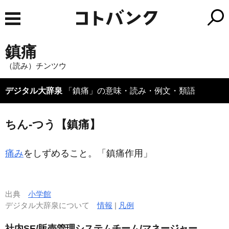
鎮痛
（読み）チンツウ
デジタル大辞泉
「鎮痛」の意味・読み・例文・類語
ちん‐つう【鎮痛】
痛み
をしずめること。「
鎮痛
作用」
出典
小学館
デジタル大辞泉について
情報
|
凡例
社内SE/販売管理システムチーム/マネージャー