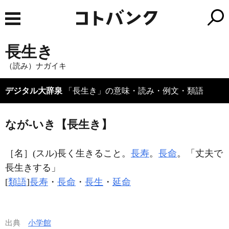
長生き
（読み）ナガイキ
デジタル大辞泉
「長生き」の意味・読み・例文・類語
なが‐いき【長生き】
［名］
(スル)
長く生きること。
長寿
。
長命
。「丈夫で
長生き
する」
[
類語
]
長寿
・
長命
・
長生
・
延命
出典
小学館