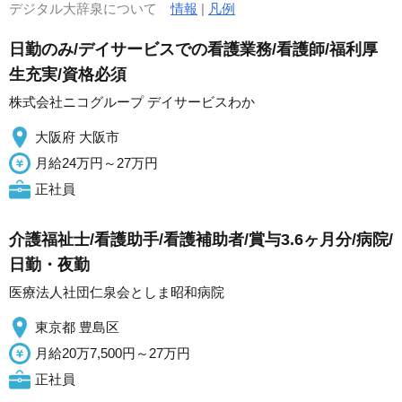
デジタル大辞泉について
情報
|
凡例
日勤のみ/デイサービスでの看護業務/看護師/福利厚
生充実/資格必須
株式会社ニコグループ デイサービスわか
大阪府 大阪市
月給24万円～27万円
正社員
介護福祉士/看護助手/看護補助者/賞与3.6ヶ月分/病院/
日勤・夜勤
医療法人社団仁泉会としま昭和病院
東京都 豊島区
月給20万7,500円～27万円
正社員