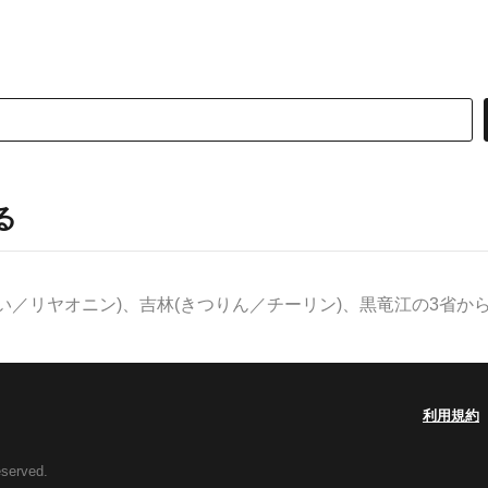
る
／リヤオニン)、吉林(きつりん／チーリン)、黒竜江の3省からな
利用規約
eserved.