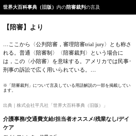
世界大百科事典（旧版）
内の
陪審裁判
の言及
【陪審】より
…ここから〈公判陪審，審理陪審trial jury〉とも称さ
れる。普通〈陪審制〉〈陪審裁判〉という場合に
は，この〈小陪審〉を意味する。アメリカでは民事･
刑事の訴訟で広く用いられている。…
※「陪審裁判」について言及している用語解説の一部を掲載してい
ます。
出典｜
株式会社平凡社「世界大百科事典（旧版）」
介護事務/交通費支給/担当者オススメ/残業なし/デイ
ケア