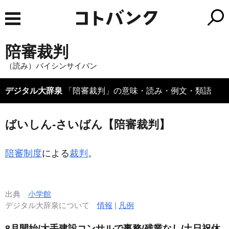
陪審裁判
（読み）バイシンサイバン
デジタル大辞泉
「陪審裁判」の意味・読み・例文・類語
ばいしん‐さいばん【陪審裁判】
陪審制度
による
裁判
。
出典
小学館
デジタル大辞泉について
情報
|
凡例
8月開始/大手建設コンサルで事務/残業なし/土日祝休