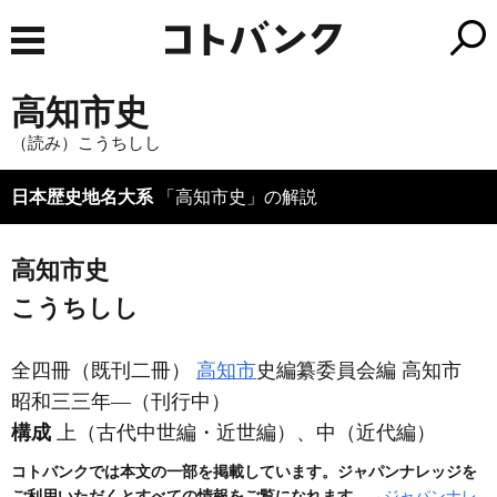
高知市史
（読み）こうちしし
日本歴史地名大系
「高知市史」の解説
高知市史
こうちしし
全四冊
（既刊二冊）
高知市
史編纂委員会編 高知市
昭和三三年―
（刊行中）
構成
上
（古代中世編・近世編）
、中
（近代編）
コトバンクでは本文の一部を掲載しています。ジャパンナレッジを
ご利用いただくとすべての情報をご覧になれます。
→ジャパンナレ