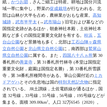
紙，
かつお節
，さんご細工は特産。耕地は国分川流
域一帯に集中し，野菜の
促成栽培
が行なわれる。北
部は山林が大半を占め，農林業がおもな産業。
高知
城跡
，
武市半平太
(→
武市瑞山
) 旧宅および墓などの
国指定史跡があるほか，朝倉神社本殿，土佐神社本
殿など多くの国指定重要文化財を有する。
桂浜
，
五
台山公園
など景勝地も多く，北部は
工石山陣ヶ森県
立自然公園
と
北山県立自然公園
に，南西部は
鷲尾山
県立自然公園
に属する。また，
四国八十八ヵ所
第 30
番札所の
善楽寺
，第 31番札所竹林寺 (本堂は国指定
重要文化財，庭園は国指定名勝) ，第 33番札所雪蹊
寺，第 34番札所種間寺がある。筆山公園付近の
ミカ
ドアゲハ
とその生息地は国の
特別天然記念物
に指定
されている。 JR土讃線，土佐電鉄線が通るほか，国
道 32号線，33号線，55号線，56号線，195号線などが
2
集まる。面積 309.00km
。人口 32万6545（2020）。