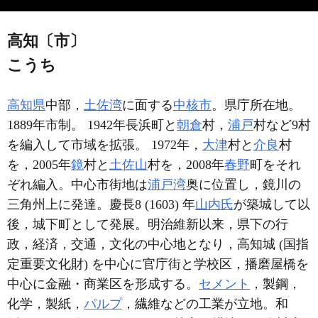
高知〔市〕
こうち
高知県
中部，
土佐湾
に面する
中核市
。県庁所在地。
1889年市制。 1942年長浜町と
朝倉
村，
浦戸
村など9村
を編入して市域を拡張。 1972年，
大津
村と
介良
村
を，2005年
鏡
村と
土佐山
村を，2008年
春野
町をそれ
ぞれ編入。中心市街地は
浦戸湾
奥に位置し，鏡川の
三角州上に発達。慶長8 (1603) 年
山内氏
が築城して以
後，城下町として発展。明治維新以来，県下の行
政，経済，交通，文化の中心地となり，高知城 (国指
定重要文化財) を中心に官庁街と学校区，播磨屋橋を
中心に金融・商業区を形成する。
セメント
，製鋼，
化学，製紙，
パルプ
，繊維などの工業が立地。和