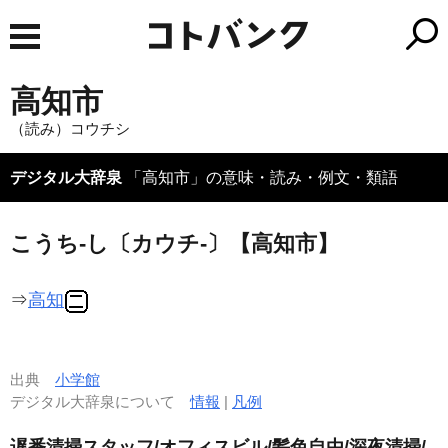
高知市
（読み）コウチシ
デジタル大辞泉
「高知市」の意味・読み・例文・類語
こうち‐し〔カウチ‐〕【高知市】
⇒
高知
出典
小学館
デジタル大辞泉について
情報
|
凡例
遅番清掃スタッフ/オフィスビル/髪色自由/深夜清掃/