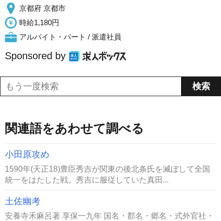
京都府 京都市
時給1,180円
アルバイト・パート / 派遣社員
Sponsored by
関連語をあわせて調べる
小田原攻め
1590年(天正18)豊臣秀吉が関東の後北条氏を滅ぼして全国
統一をはたした戦。秀吉に服従していた真田...
土佐幽考
安養寺禾麻呂著 享保一九年 国名・郡名・郷名・式外官社・