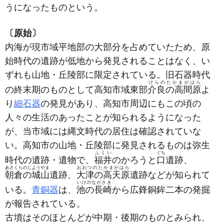
うになったものという。
〔原始〕
内海が現市域平地部の大部分を占めていたため、原
始時代の遺跡が低地から発見されることはなく、い
ずれも山地・丘陵部に限定されている。旧石器時代
けらのたかまがはら
の終末期のものとして高知市域東部
介良の高間原
よ
り
細石器
の発見があり、高知市周辺にもこの頃の
人々の生活のあったことが知られるようになった
が、当市域には縄文時代の居住は確認されていな
い。高知市の山地・丘陵部に発見されるものは弥生
ふくい
ぐち
時代の遺跡・遺物で、
福井
のかろうと
口
遺跡、
あさくらのじようやま
おおつのたかまがはら
朝倉の城山
遺跡、
大津の高天原
遺跡などが知られて
いけのながさき
いる。
青銅器
は、
池の長崎
から広鋒銅鉾二本の発掘
が報告されている。
古墳はそのほとんどが中期・後期のものとみられ、