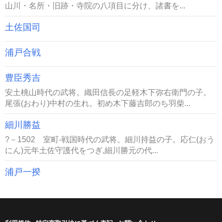
山川・名所・旧跡・寺院の八項目に分け、諸書を...
土佐国司
浦戸合戦
豊臣秀吉
安土桃山時代の武将。織田信長の足軽木下弥右衛門の子。
尾張(おわり)中村の生れ。初め木下藤吉郎のち羽柴...
細川勝益
?－1502 室町-戦国時代の武将。細川持益の子。応仁(おう
にん)元年土佐守護代をつぎ,細川勝元の代...
浦戸一揆