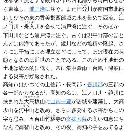
佐郡を上流とする鏡川が市の西北部から湾曲しなが
こくぶ
ら東流し、
浦戸湾
に注ぐ。また
国分
川が南国市北部
え
およびその東の香美郡西部域の水を集めて西流、
江
くち
ふないれ
ノ
口
川・
舟入
川を合せて浦戸湾に注ぐ。そのほか
しもだ
下田
川なども浦戸湾に注ぐ。古くは現平野部のほと
んどは内海であったが、鏡川などの堆積や隆起、さ
らには干拓による埋立などによって、ほぼ現在の状
態となるのは近世のことである。このため平地部の
土地は総体的に低く、常に集中豪雨・台風・津波に
よる災害が繰返された。
高知市はかつての土佐郡・長岡郡・
吾川郡
の三郡の
各一部からなるが、高知の名は、江ノ口川・鏡川に
おおだかさ
挟まれた
大高坂
山に
山内一豊
が居城を建築し、大高
こうち
坂山を
河中
山と改め、さらに多発する水害からこの
ちくりん
字を忌み、五台山
竹林
寺の
文殊菩薩
の高い知恵にち
なんで高智山と改め、その後、高知の字をあてるよ