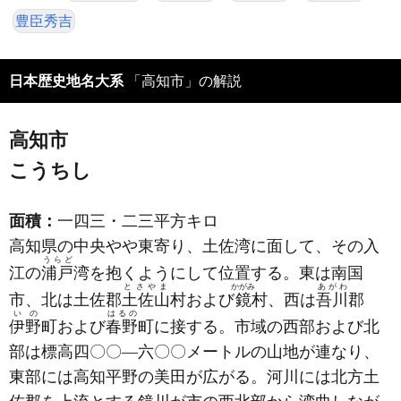
豊臣秀吉
日本歴史地名大系
「高知市」の解説
高知市
こうちし
面積：
一四三・二三平方キロ
高知県の中央やや東寄り、土佐湾に面して、その入
うらど
江の
浦戸
湾を抱くようにして位置する。東は南国
とさやま
かがみ
あがわ
市、北は土佐郡
土佐山
村および
鏡
村、西は
吾川
郡
いの
はるの
伊野
町および
春野
町に接する。市域の西部および北
部は標高四〇〇―六〇〇メートルの山地が連なり、
東部には高知平野の美田が広がる。河川には北方土