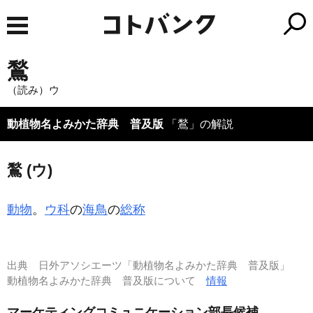
鶖
（読み）ウ
動植物名よみかた辞典 普及版
「鶖」の解説
鶖 (ウ)
動物
。
ウ科
の
海鳥
の
総称
出典
日外アソシエーツ「動植物名よみかた辞典 普及版」
動植物名よみかた辞典 普及版について
情報
マーケティングコミュニケーション部長候補