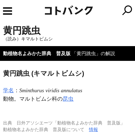
黄円跳虫
（読み）キマルトビムシ
動植物名よみかた辞典 普及版
「黄円跳虫」の解説
黄円跳虫 (キマルトビムシ)
学名
：
Sminthurus viridis annulatus
動物。マルトビムシ科の
昆虫
出典
日外アソシエーツ「動植物名よみかた辞典 普及版」
動植物名よみかた辞典 普及版について
情報