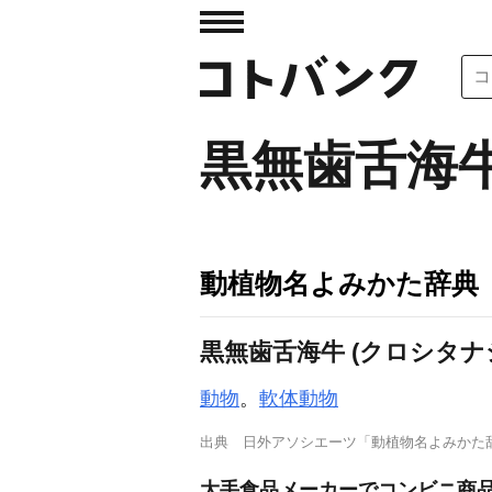
黒無歯舌海
動植物名よみかた辞典
黒無歯舌海牛 (クロシタナ
動物
。
軟体動物
出典
日外アソシエーツ「動植物名よみかた
大手食品メーカーでコンビニ商品