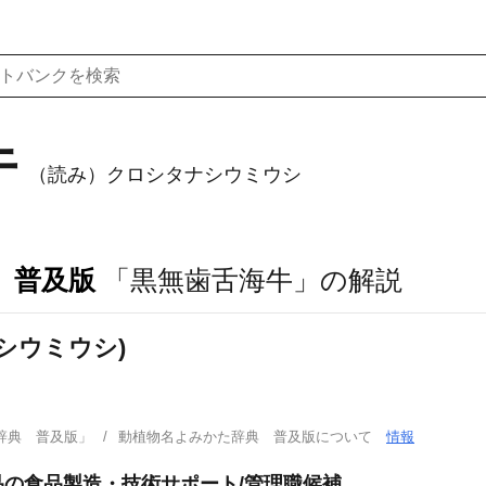
牛
（読み）クロシタナシウミウシ
 普及版
「黒無歯舌海牛」の解説
シウミウシ)
辞典 普及版」
動植物名よみかた辞典 普及版について
情報
の食品製造・技術サポート/管理職候補