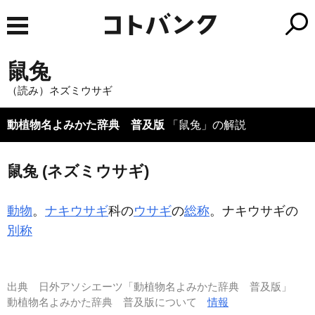
鼠兔
（読み）ネズミウサギ
動植物名よみかた辞典 普及版
「鼠兔」の解説
鼠兔 (ネズミウサギ)
動物
。
ナキウサギ
科の
ウサギ
の
総称
。ナキウサギの
別称
出典
日外アソシエーツ「動植物名よみかた辞典 普及版」
動植物名よみかた辞典 普及版について
情報