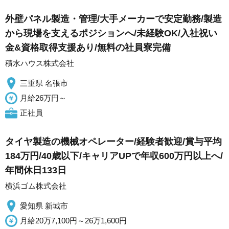
外壁パネル製造・管理/大手メーカーで安定勤務/製造
から現場を支えるポジションへ/未経験OK/入社祝い
金&資格取得支援あり/無料の社員寮完備
積水ハウス株式会社
三重県 名張市
月給26万円～
正社員
タイヤ製造の機械オペレーター/経験者歓迎/賞与平均
184万円/40歳以下/キャリアUPで年収600万円以上へ/
年間休日133日
横浜ゴム株式会社
愛知県 新城市
月給20万7,100円～26万1,600円