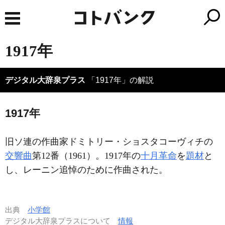
1917年
デジタル大辞泉プラス
「1917年」の解説
1917年
旧ソ連の作曲家ドミトリー・ショスタコーヴィチの
交響曲
第12番（1961）。1917年の
十月革命
を
題材
と
し、レーニン追悼のために作曲された。
出典
小学館
デジタル大辞泉プラスについて
情報