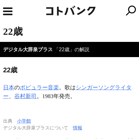
22歳
デジタル大辞泉プラス
「22歳」の解説
22歳
日本
の
ポピュラー音楽
。歌は
シンガーソングライタ
ー
、
谷村新司
。1983年発売。
出典
小学館
デジタル大辞泉プラスについて
情報