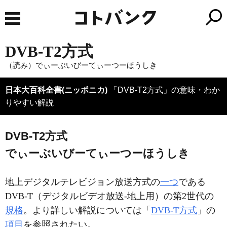
DVB-T2方式
（読み）でぃーぶいびーてぃーつーほうしき
日本大百科全書(ニッポニカ)
「DVB-T2方式」の意味・わか
りやすい解説
DVB-T2方式
でぃーぶいびーてぃーつーほうしき
地上デジタルテレビジョン放送方式の
一つ
である
DVB-T（デジタルビデオ放送‐地上用）の第2世代の
規格
。より詳しい解説については「
DVB-T方式
」の
項目
を参照されたい。