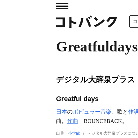
Greatfuldays
デジタル大辞泉プラス
Greatful days
日本
の
ポピュラー音楽
。歌と
作
曲。
作曲
：BOUNCEBACK。
出典
小学館
デジタル大辞泉プラスに