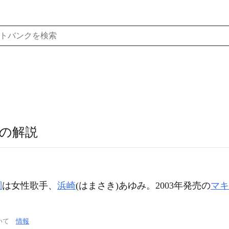
の解説
詞
は女性歌手、
浜崎
(はまさき)あゆみ。2003年発売の
マキ
ついて
情報