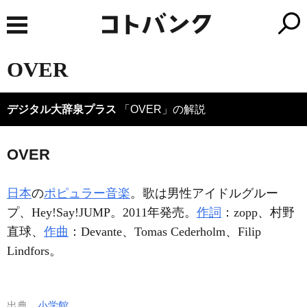
OVER
デジタル大辞泉プラス
「OVER」の解説
OVER
日本
の
ポピュラー音楽
。歌は男性アイドルグルー
プ、Hey!Say!JUMP。2011年発売。
作詞
：zopp、村野
直球、
作曲
：Devante、Tomas Cederholm、Filip
Lindfors。
出典
小学館