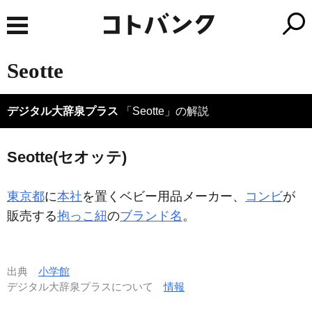
Seotte
デジタル大辞泉プラス
「Seotte」の解説
Seotte(セオッテ)
東京都
に
本社
を置くベビー用品メーカー、
コンビ
が
販売する
抱っこ紐
の
ブランド名
。
出典
小学館
デジタル大辞泉プラスについて
情報