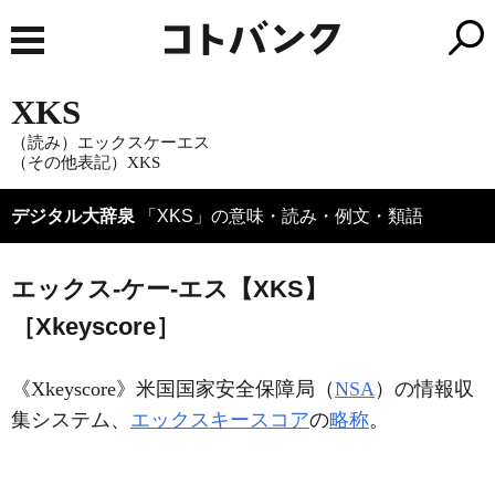
XKS
（読み）エックスケーエス
（その他表記）XKS
デジタル大辞泉
「XKS」の意味・読み・例文・類語
エックス‐ケー‐エス【XKS】
［Xkeyscore］
《
Xkeyscore
》米国国家安全保障局（
NSA
）の情報収
集システム、
エックスキースコア
の
略称
。