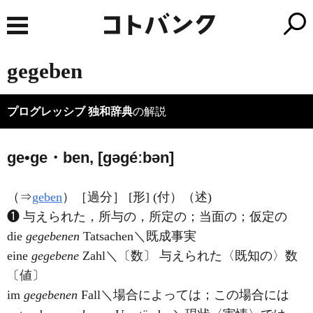
gegeben
プログレッシブ 独和辞典
の解説
ge•ge・ben, [ɡəɡéːbən]
（⇒
geben
）［過分］ [形] (付）（述)
❶ 与えられた，所与の，所定の；当面の；仮定の
die
gegebenen
Tatsachen＼既成事実
eine
gegebene
Zahl＼〔数〕 与えられた〈既知の〉数
〔値〕
im
gegebenen
Fall＼場合によっては；この場合には