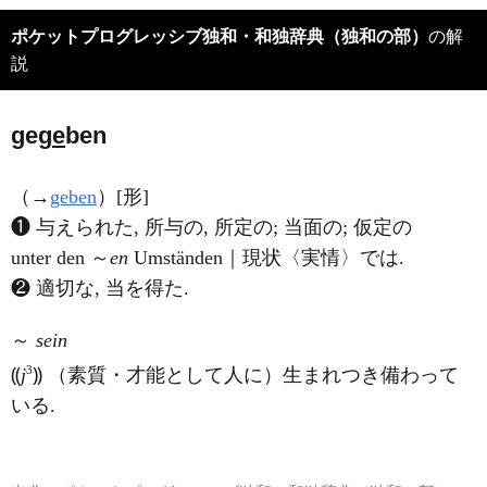
ポケットプログレッシブ独和・和独辞典（独和の部）
の解
説
geg
e
ben
（→
geben
）[形]
❶ 与えられた, 所与の, 所定の; 当面の; 仮定の
unter den ～
en
Umständen｜現状〈実情〉では.
❷ 適切な, 当を得た.
～
sein
3
⸨
j
⸩ （素質・才能として人に）生まれつき備わって
いる.