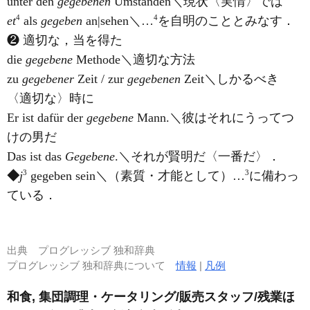
unter den
gegebenen
Umständen＼現状〈実情〉では
4
4
et
als
gegeben
an|sehen＼…
を自明のこととみなす．
❷ 適切な，当を得た
die
gegebene
Methode＼適切な方法
zu
gegebener
Zeit / zur
gegebenen
Zeit＼しかるべき
〈適切な〉時に
Er ist dafür der
gegebene
Mann.＼彼はそれにうってつ
けの男だ
Das ist das
Gegebene
.＼それが賢明だ〈一番だ〉．
3
3
◆
j
gegeben sein＼（素質・才能として）…
に備わっ
ている．
出典
プログレッシブ 独和辞典
プログレッシブ 独和辞典について
情報
|
凡例
和食, 集団調理・ケータリング/販売スタッフ/残業ほ