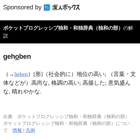
Sponsored by
ポケットプログレッシブ独和・和独辞典（独和の部）
の解
説
geh
o
ben
（→
heben
）[形]（社会的に）地位の高い; （言葉・文
体などが）高尚な, 格調の高い; 高揚した; 意気盛ん
な, 晴れやかな.
出典
ポケットプログレッシブ独和・和独辞典（独和の部）
ポケットプログレッシブ独和・和独辞典（独和の部）につい
て
情報
|
凡例