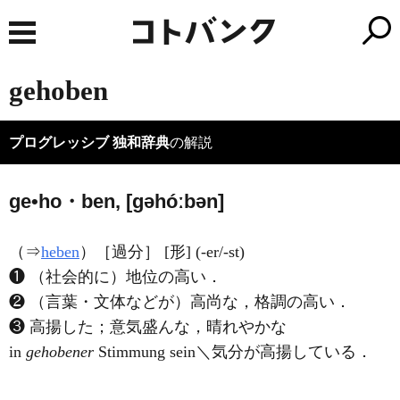
gehoben
プログレッシブ 独和辞典
の解説
ge•ho・ben, [ɡəhóːbən]
（⇒
heben
）［過分］ [形] (-er/-st)
❶ （社会的に）地位の高い．
❷ （言葉・文体などが）高尚な，格調の高い．
❸ 高揚した；意気盛んな，晴れやかな
in
gehobener
Stimmung sein＼気分が高揚している．